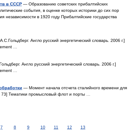
тв в СССР
— Образованию советских прибалтийских
итические события, в оценке которых историки до сих пор
ия независимости в 1920 году Прибалтийские государства
.С.Гольдберг. Англо русский энергетический словарь. 2006 г.]
gement …
ольдберг. Англо русский энергетический словарь. 2006 г.]
gement …
обработки
— Момент начала отсчета сталийного времени для
6 73] Тематики промысловый флот и порты …
7
8
9
10
11
12
13