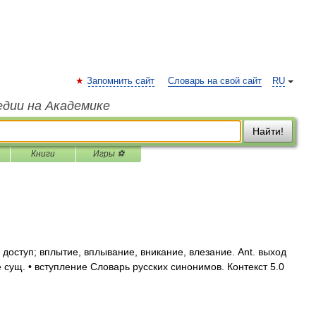
Запомнить сайт
Словарь на свой сайт
RU
едии на Академике
Найти!
Книги
Игры ⚽
 доступ; вплытие, вплывание, вникание, влезание. Ant. выход
сущ. • вступление Словарь русских синонимов. Контекст 5.0