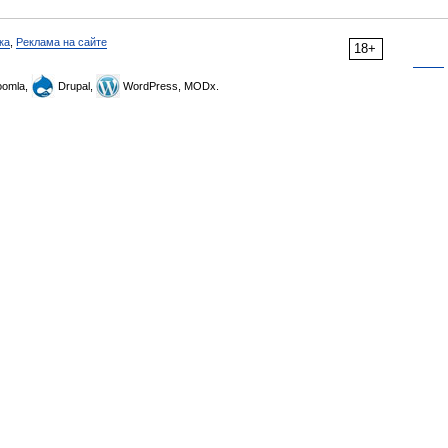
ка
,
Реклама на сайте
18+
omla,
Drupal,
WordPress, MODx.